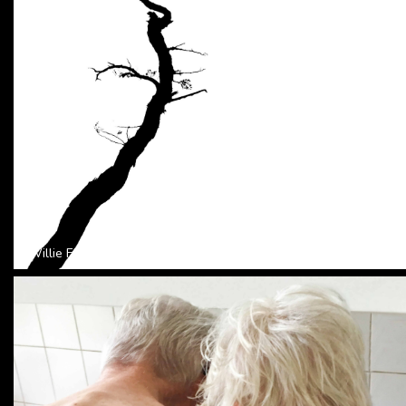
Willie Fokkink -Verhulst