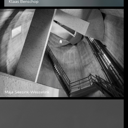
Klaas Benschop
Maja Seesink-Wesselink